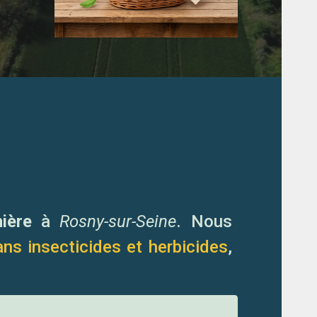
nière
à
Rosny-sur-Seine
. Nous
ans
insecticides et herbicides
,