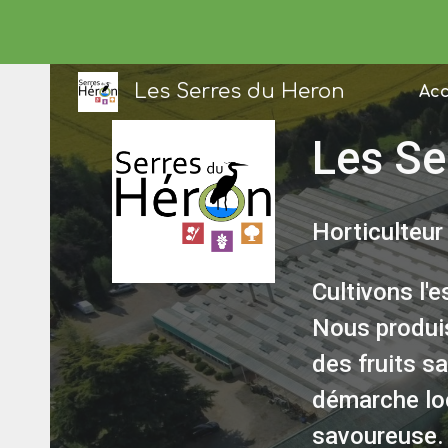
Sk
Les Serres du Heron
Acc
Les Se
Horticulteur 
Cultivons l'e
Nous produis
des fruits s
démarche loc
savoureuse