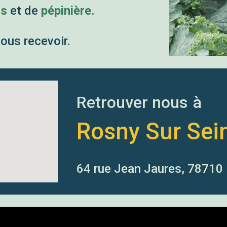
rs
et de
pépinière
.
us recevoir.
Retrouver nous
à
Rosny Sur Sei
64 rue Jean Jaures, 78710 