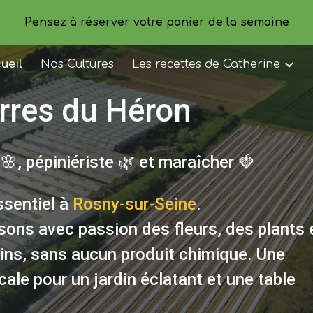
Pensez à réserver votre panier de la semaine
ip to main content
Skip to navigat
ueil
Nos Cultures
Les recettes de Catherine
rres du Héron
🌸, pépiniériste 🌿 et maraîcher 🍓
ssentiel à
Rosny-sur-Seine
.
ons avec passion des fleurs, des plants 
ains, sans aucun produit chimique. Une
ale pour un jardin éclatant et une table
.