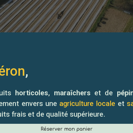
éron
,
duits
horticoles
,
maraîchers
et de
pépi
gement envers une
agriculture locale
et
s
its frais et de qualité supérieure.
Réserver mon panier